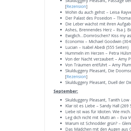
Skulduggery Pleasant, Passage de
[
Rezension
]
Wohin du auch gehst – Leisa Rayve
Der Palast des Poseidon – Thomas
Die Leber wächst mit ihren Aufgab
Ashes, Brennendes Herz – Ilsa J. Bi
Ewiglich…Dornröschen? Kiss my ass!
Economix – Michael Goodwin (304 
Lucian – Isabel Abedi (555 Seiten)
Hummeln im Herzen – Petra Hülsm
Von der Nacht verzaubert – Amy Pl
Von Träumen entführt – Amy Plum 
Skulduggery Pleasant, Die Doomsd
[
Rezension
]
Skulduggery Pleasant, Duell der D
September:
Skulduggery Pleasant, Tanith Low 
Klar ist es Liebe – Sandy Hall (269 
Liebe ist was für Idioten. Wie mich
Leg dich nicht mit Mutti an – Eva V
Warum ist Schnodder grün? – Glen
Das Mädchen mit den Augen aus Gol