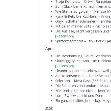
Troja Komplott – Ortwin Ramadan 
Zum Glück bemerkt mich niemand… 
Wie Sterne so golden – Marissa Me
Kyria & Reb, Die Rückkehr – Andre
Onyx, Schattenschimmer – Jennifer 
Mit dir an meiner Seite – Nicholas 
Die Auslese, Nicht vergessen und 
[
Rezension
]
Splitterfasernackt – Lilly Lindner (
April:
Die Bestimmung, Fours Geschichte 
Skulduggery Pleasant, Die Diableri
[
Rezension
]
Eleanor & Park – Rainbow Rowell (
Aprikosensommer – Deniz Selek (28
Selection – Kiera Cass (365 Seiten)
Die Schatten von London – Mauree
Häkelenten tanzen nicht – Jennifer
Lúm, Zwei wie Licht und Dunkel – 
Ein ganzes halbes Jahr – Jojo Moye
Mai: