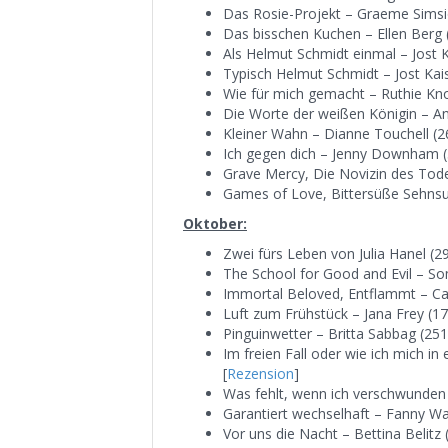
Das Rosie-Projekt – Graeme Simsi
Das bisschen Kuchen – Ellen Berg 
Als Helmut Schmidt einmal – Jost K
Typisch Helmut Schmidt – Jost Kais
Wie für mich gemacht – Ruthie Kno
Die Worte der weißen Königin – An
Kleiner Wahn – Dianne Touchell (26
Ich gegen dich – Jenny Downham (
Grave Mercy, Die Novizin des Tode
Games of Love, Bittersüße Sehnsu
Oktober:
Zwei fürs Leben von Julia Hanel (29
The School for Good and Evil – So
Immortal Beloved, Entflammt – Cat
Luft zum Frühstück – Jana Frey (17
Pinguinwetter – Britta Sabbag (251
Im freien Fall oder wie ich mich in 
[
Rezension
]
Was fehlt, wenn ich verschwunden bi
Garantiert wechselhaft – Fanny Wag
Vor uns die Nacht – Bettina Belitz 