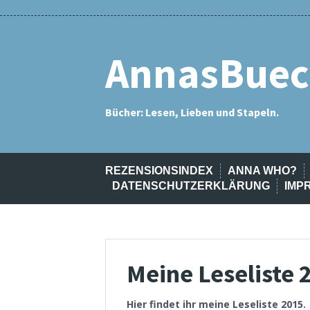
Skip
Rezensionsindex
Anna
Meine
Annas
Eselsohren
Interviews
Kontakt
Datenschutzerklärung
Impressum
Archiv
to
Who?
Bücherstapel
SuB
content
AnnasBuec
Bücher: Lesen, Lieben und Stapeln.
REZENSIONSINDEX
ANNA WHO?
DATENSCHUTZERKLÄRUNG
IMP
Meine Leseliste 
Hier findet ihr meine Leseliste 2015.