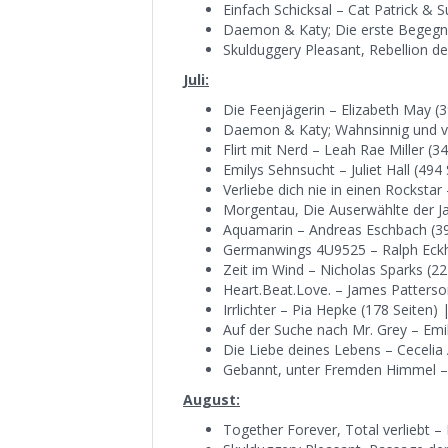
Einfach Schicksal – Cat Patrick & 
Daemon & Katy; Die erste Begegnun
Skulduggery Pleasant, Rebellion d
Juli:
Die Feenjägerin – Elizabeth May (3
Daemon & Katy; Wahnsinnig und ver
Flirt mit Nerd – Leah Rae Miller (34
Emilys Sehnsucht – Juliet Hall (494 
Verliebe dich nie in einen Rockstar
Morgentau, Die Auserwählte der Jah
Aquamarin – Andreas Eschbach (399
Germanwings 4U9525 – Ralph Eckha
Zeit im Wind – Nicholas Sparks (22
Heart.Beat.Love. – James Patterso
Irrlichter – Pia Hepke (178 Seiten)
Auf der Suche nach Mr. Grey – Emi
Die Liebe deines Lebens – Cecelia 
Gebannt, unter Fremden Himmel – V
August:
Together Forever, Total verliebt –