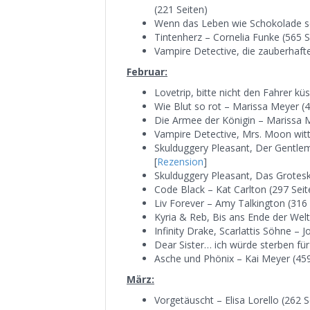
(221 Seiten)
Wenn das Leben wie Schokolade sc
Tintenherz – Cornelia Funke (565 S
Vampire Detective, die zauberhafte
Februar:
Lovetrip, bitte nicht den Fahrer kü
Wie Blut so rot – Marissa Meyer (4
Die Armee der Königin – Marissa M
Vampire Detective, Mrs. Moon witter
Skulduggery Pleasant, Der Gentle
[
Rezension
]
Skulduggery Pleasant, Das Grotesk
Code Black – Kat Carlton (297 Seit
Liv Forever – Amy Talkington (316 
Kyria & Reb, Bis ans Ende der Welt
Infinity Drake, Scarlattis Söhne – 
Dear Sister… ich würde sterben fü
Asche und Phönix – Kai Meyer (459
März:
Vorgetäuscht – Elisa Lorello (262 S