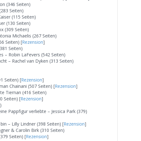
on (346 Seiten)
(283 Seiten)
aiser (115 Seiten)
er (130 Seiten)
x (309 Seiten)
tonia Michaelis (267 Seiten)
6 Seiten) [
Rezension
]
381 Seiten)
s – Robin LaFevers (542 Seiten)
cht – Rachel van Dyken (313 Seiten)
1 Seiten) [
Rezension
]
man Chainani (507 Seiten) [
Rezension
]
e Tiernan (416 Seiten)
0 Seiten) [
Rezension
]
)
eine Pappfigur verliebte – Jessica Park (379)
n – Lilly Lindner (398 Seiten) [
Rezension
]
ner & Carolin Birk (310 Seiten)
(379 Seiten) [
Rezension
]