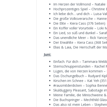
Im Herzen der Vollmond – Natalie 
Hochprozentiges Spiel – Christine 
Ich liebe dich… und dich – Luisa Va
Die große Volksverarsche – Hannes
Die Elite – Kiera Cass (376 Seiten)
Ein Koffer voller Vorurteile – Loki M
Ein Lied, so süß und dunkel – Sara
Das unendliche Meer – Rick Yancey
Der Erwählte – Kiera Cass (368 Sei
Elias & Laia, Die Herrschaft der M
Juni:
Einfach. Für dich – Tammara Webbe
Sternschnuppenstunden – Rachel Mc
Lügen, die von Herzen kommen – Ke
Das Dschungelbuch – Rudyard Kipli
Kirschen im Schnee – Kat Yeh (351
#rausmitderdicken – Sophia Bennet
Skulduggery Pleasant, Sabotage i
Meine Familie, die Minischweine &
Die Buchspringer – Mechthild Gläse
Das also ist mein Leben – Stephen