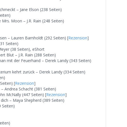
hmeckt – Jane Elson (238 Seiten)
eiten)
 Mrs. Moon – J.R. Rain (248 Seiten)
ssen – Lauren Barnholdt (292 Seiten) [
Rezension
]
31 Seiten)
eyer (38 Seiten), eShort
t Blut – J.R. Rain (288 Seiten)
man mit der Feuerhand – Derek Landy (343 Seiten)
erium kehrt zurück – Derek Landy (334 Seiten)
en)
Seiten) [
Rezension
]
 – Andrea Schacht (381 Seiten)
John McNally (447 Seiten) [
Rezension
]
r dich – Maya Shepherd (389 Seiten)
 Seiten)
eiten)