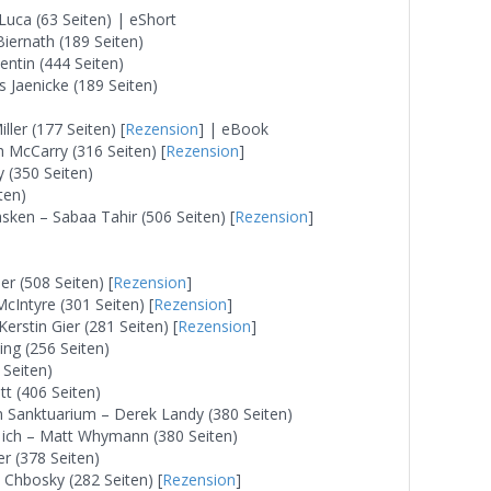
Luca (63 Seiten) | eShort
Biernath (189 Seiten)
lentin (444 Seiten)
 Jaenicke (189 Seiten)
iller (177 Seiten) [
Rezension
] | eBook
h McCarry (316 Seiten) [
Rezension
]
 (350 Seiten)
ten)
asken – Sabaa Tahir (506 Seiten) [
Rezension
]
r (508 Seiten) [
Rezension
]
Intyre (301 Seiten) [
Rezension
]
rstin Gier (281 Seiten) [
Rezension
]
ng (256 Seiten)
 Seiten)
t (406 Seiten)
m Sanktuarium – Derek Landy (380 Seiten)
 ich – Matt Whymann (380 Seiten)
r (378 Seiten)
 Chbosky (282 Seiten) [
Rezension
]