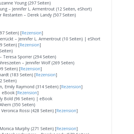
Suzanne Young (297 Seiten)
g – Jennifer L. Armentrout (12 Seiten, eShort)
er Restanten – Derek Landy (507 Seiten)
97 Seiten) [
Rezension
]
rückt – Jennifer L. Armentrout (10 Seiten) | eShort
9 Seiten) [
Rezension
]
Seiten)
 – Teresa Sporrer (294 Seiten)
reszeiten – Jennifer Wolf (269 Seiten)
 Seiten) [
Rezension
]
rdt (183 Seiten) [
Rezension
]
2 Seiten)
n, Emily Raymond (314 Seiten) [
Rezension
]
 | eBook [
Rezension
]
ly Bold (96 Seiten) | eBook
Ahern (350 Seiten)
eronica Rossi (428 Seiten) [
Rezension
]
 Monica Murphy (271 Seiten) [
Rezension
]