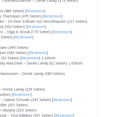
r Totenbeschwörer – Derek Landy (573 Seiten)
n (486 Seiten) [
Rezension
]
 Thiemeyer (479 Seiten) [
Rezension
]
en – Dr.med. Eckhart von Hirschhausen (221 Seiten)
ck (502 Seiten) [
Rezension
]
 – Olga A. Krouk (175 Seiten) [
Rezension
]
Seiten) [
Rezension
]
ann (396 Seiten)
um (396 Seiten) [
Rezension
]
(92 Seiten) [
Rezension
] | eShort
ay-Maschine – Derek Landy (62 Seiten) | eShort
imensionen – Derek Landy (589 Seiten)
– Derek Landy (239 Seiten)
Seiten) [
Rezension
]
. – Sabine Schoder (347 Seiten) [
Rezension
]
öller (331 Seiten)
n Murphy (253 Seiten)
d – Tina Videkiss (391 Seiten) [
Rezension
]