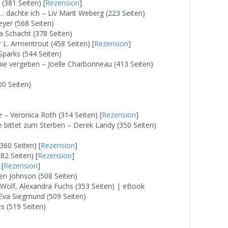
(381 Seiten) [
Rezension
]
dachte ich – Liv Marit Weberg (223 Seiten)
yer (568 Seiten)
a Schacht (378 Seiten)
L. Armentrout (458 Seiten) [
Rezension
]
Sparks (544 Seiten)
nie vergeben – Joelle Charbonneau (413 Seiten)
400 Seiten)
– Veronica Roth (314 Seiten) [
Rezension
]
e bittet zum Sterben – Derek Landy (350 Seiten)
360 Seiten) [
Rezension
]
2 Seiten) [
Rezension
]
 [
Rezension
]
n Johnson (508 Seiten)
 Wolf, Alexandra Fuchs (353 Seiten) | eBook
Eva Siegmund (509 Seiten)
s (519 Seiten)