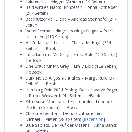
Splitterlicht – Megan Miranda (314 Seiten)
Bald wird es Nacht, Prinzessin – Anna Schneider
(217 Seiten)
Beschützer der Diebe – Andreas Steinhöfel (217
Seiten)
Wenn Schmetterlinge Loopings fliegen – Petra
Hülsmann (413 Seiten)
Heiße Küsse á la card – Christa McHugh (204
Seiten) | eBook
Im Urlaub mit Mr. Grey – Emily Bold (120 Seiten)
| eBook
Eine Braut für Mr. Grey – Emily Bold (128 Seiten)
| eBook
Dark Noise. Argos sieht alles – Margit Ruile (37
Seiten) | eBook
Hamburg Rain 2084 Prolog. Der schwarze Regen
– Rainer Wekwerth (41 Seiten) | eBook
Bittersüße Mondschatten – Caroline Leonore
Pfeifer (35 Seiten) | eBook
Christine Bernhard. Der unsichtbare Feind –
Michael E. Vieten (280 Seiten) [
Rezension
]
Blue Secrets. Der Ruf des Ozeans – Anna Banks
(415 Seiten)