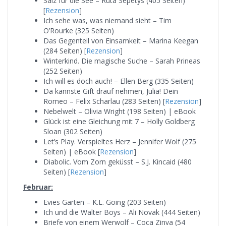
Salz für die See – Ruta Sepetys (405 Seiten)
[
Rezension
]
Ich sehe was, was niemand sieht – Tim
O’Rourke (325 Seiten)
Das Gegenteil von Einsamkeit – Marina Keegan
(284 Seiten) [
Rezension
]
Winterkind. Die magische Suche – Sarah Prineas
(252 Seiten)
Ich will es doch auch! – Ellen Berg (335 Seiten)
Da kannste Gift drauf nehmen, Julia! Dein
Romeo – Felix Scharlau (283 Seiten) [
Rezension
]
Nebelwelt – Olivia Wright (198 Seiten) | eBook
Glück ist eine Gleichung mit 7 – Holly Goldberg
Sloan (302 Seiten)
Let’s Play. Verspieltes Herz – Jennifer Wolf (275
Seiten) | eBook [
Rezension
]
Diabolic. Vom Zorn geküsst – S.J. Kincaid (480
Seiten) [
Rezension
]
Februar:
Evies Garten – K.L. Going (203 Seiten)
Ich und die Walter Boys – Ali Novak (444 Seiten)
Briefe von einem Werwolf – Coca Zinva (54