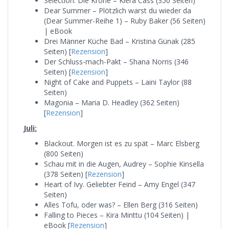
Selection. Die Krone – Kiera Cass (350 Seiten)
Dear Summer – Plötzlich warst du wieder da
(Dear Summer-Reihe 1) – Ruby Baker (56 Seiten)
| eBook
Drei Männer Küche Bad – Kristina Günak (285
Seiten) [
Rezension
]
Der Schluss-mach-Pakt – Shana Norris (346
Seiten) [
Rezension
]
Night of Cake and Puppets – Laini Taylor (88
Seiten)
Magonia – Maria D. Headley (362 Seiten)
[
Rezension
]
Juli:
Blackout. Morgen ist es zu spät – Marc Elsberg
(800 Seiten)
Schau mit in die Augen, Audrey – Sophie Kinsella
(378 Seiten) [
Rezension
]
Heart of Ivy. Geliebter Feind – Amy Engel (347
Seiten)
Alles Tofu, oder was? – Ellen Berg (316 Seiten)
Falling to Pieces – Kira Minttu (104 Seiten) |
eBook [
Rezension
]