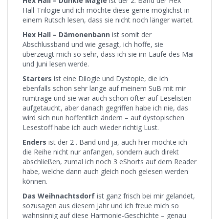
Hex Hall – Dunkle Magie
ist der 2. Band der Hex
Hall-Trilogie und ich möchte diese gerne möglichst in
einem Rutsch lesen, dass sie nicht noch länger wartet.
Hex Hall – Dämonenbann
ist somit der
Abschlussband und wie gesagt, ich hoffe, sie
überzeugt mich so sehr, dass ich sie im Laufe des Mai
und Juni lesen werde.
Starters
ist eine Dilogie und Dystopie, die ich
ebenfalls schon sehr lange auf meinem SuB mit mir
rumtrage und sie war auch schon öfter auf Leselisten
aufgetaucht, aber danach gegriffen habe ich nie, das
wird sich nun hoffentlich ändern – auf dystopischen
Lesestoff habe ich auch wieder richtig Lust.
Enders
ist der 2 . Band und ja, auch hier möchte ich
die Reihe nicht nur anfangen, sondern auch direkt
abschließen, zumal ich noch 3 eShorts auf dem Reader
habe, welche dann auch gleich noch gelesen werden
können.
Das Weihnachtsdorf
ist ganz frisch bei mir gelandet,
sozusagen aus diesem Jahr und ich freue mich so
wahnsinnig auf diese Harmonie-Geschichte – genau