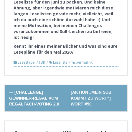
Leseliste für den Juni zu packen. Und keine
Ahnung, aber irgendwie motivieren mich diese
langen Leselisten gerade mehr, vielleicht, weil
ich da auch eine schöne Auswahl habe. :) Und
meine Motivation, bei meinen Challenges
voranzukommen und SuB-Leichen zu befreien,
ist riesig!
Kennt ihr eines meiner Bücher und was sind eure
Lesepläne für den Mai 2020?
Lesestapel / TBR
Leseliste
permalink
Post
[CHALLENGE]
[AKTION „MEIN SUB
navigation
GEWINNER-REGAL VOM
KOMMT ZU WORT“]
REGALFACH-VOTING 2.0
WORT #50