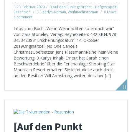
23. Februar 2020
Auf den Punkt gebracht - Tiefgestapelt
,
Rezension
3 Karlys
,
Roman
,
Weihnachtsroman
Leave
a comment
Infos zum Buch „Wenn Weihnachten so einfach wär“
von Zara Stoneley: Verlag: HeyneSeiten: 432ISBN: 978-
3453423831Erscheinungsdatum: 14. Oktober
2019Originaltitel: No One Cancels
ChristmasÜbersetzer: Jens PlassmannReihe: neinMeine
Bewertung: 3 Karlys Inhalt: Erneut hat Sarah einen
Beschwerdebrief über die Ferienanlage Shooting Star
Mountain Resort erhalten. Sie leitet diese auch direkt
an den Besitzer Will Armstrong weiter, der aber […]
[Auf den Punkt