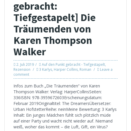
gebracht:
Tiefgestapelt] Die
Träumenden von
Karen Thompson
Walker
2. Juli 2019
Auf den Punkt gebracht - Tiefgestapelt
,
Rezension
3 Karlys
,
Harper Collins
,
Roman
Leave a
comment
Infos zum Buch „Die Träumenden“ von Karen
Thompson Walker: Verlag: HarperCollinsSeiten:
336ISBN: 978-3959672603Erscheinungsdatum:
Februar 2019Originaltitel: The DreamersÜbersetzer:
Urban HofstetterReihe: neinMeine Bewertung: 3 Karlys
Inhalt: Ein junges Mädchen fühlt sich plötzlich müde
auf einer Party und wacht nicht wieder auf. Niemand
weiß, woher das kommt – die Luft, Gift, ein Virus?