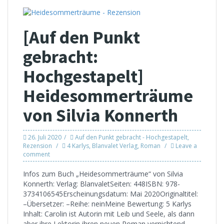
[Auf den Punkt
gebracht:
Hochgestapelt]
Heidesommerträume
von Silvia Konnerth
26. Juli 2020
Auf den Punkt gebracht - Hochgestapelt
,
Rezension
4 Karlys
,
Blanvalet Verlag
,
Roman
Leave a
comment
Infos zum Buch „Heidesommerträume“ von Silvia
Konnerth: Verlag: BlanvaletSeiten: 448ISBN: 978-
3734106545Erscheinungsdatum: Mai 2020Originaltitel:
–Übersetzer: –Reihe: neinMeine Bewertung: 5 Karlys
Inhalt: Carolin ist Autorin mit Leib und Seele, als dann
aber ihre Lektorin ihren neuen Roman vernichtend