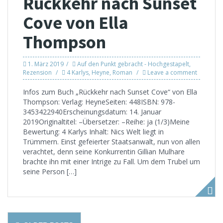
Rückkehr nach Sunset
Cove von Ella
Thompson
1. März 2019
Auf den Punkt gebracht - Hochgestapelt
,
Rezension
4 Karlys
,
Heyne
,
Roman
Leave a comment
Infos zum Buch „Rückkehr nach Sunset Cove“ von Ella
Thompson: Verlag: HeyneSeiten: 448ISBN: 978-
3453422940Erscheinungsdatum: 14. Januar
2019Originaltitel: –Übersetzer: –Reihe: ja (1/3)Meine
Bewertung: 4 Karlys Inhalt: Nics Welt liegt in
Trümmern. Einst gefeierter Staatsanwalt, nun von allen
verachtet, denn seine Konkurrentin Gillian Mulhare
brachte ihn mit einer Intrige zu Fall. Um dem Trubel um
seine Person […]
Posts