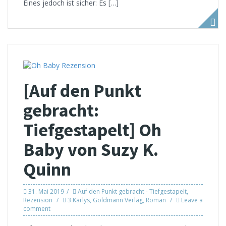
Eines jedoch ist sicher: Es […]
[Auf den Punkt
gebracht:
Tiefgestapelt] Oh
Baby von Suzy K.
Quinn
31. Mai 2019
Auf den Punkt gebracht - Tiefgestapelt
,
Rezension
3 Karlys
,
Goldmann Verlag
,
Roman
Leave a
comment