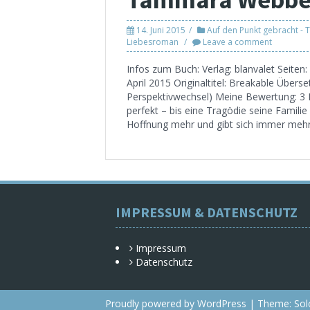
14. Juni 2015
Auf den Punkt gebracht - T
Liebesroman
Leave a comment
Infos zum Buch: Verlag: blanvalet Seite
April 2015 Originaltitel: Breakable Überse
Perspektivwechsel) Meine Bewertung: 3
perfekt – bis eine Tragödie seine Familie
Hoffnung mehr und gibt sich immer mehr 
IMPRESSUM & DATENSCHUTZ
Impressum
Datenschutz
Proudly powered by WordPress
|
Theme:
Sol