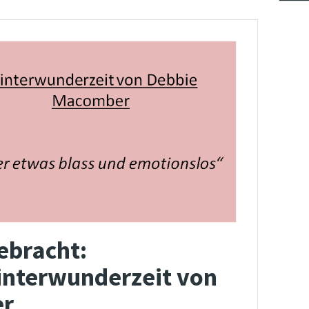
ebracht:
Winterwunderzeit von
er