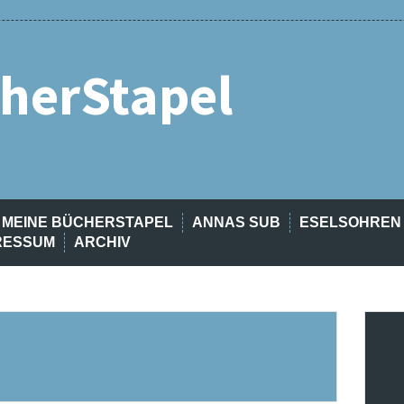
herStapel
MEINE BÜCHERSTAPEL
ANNAS SUB
ESELSOHREN
RESSUM
ARCHIV
t