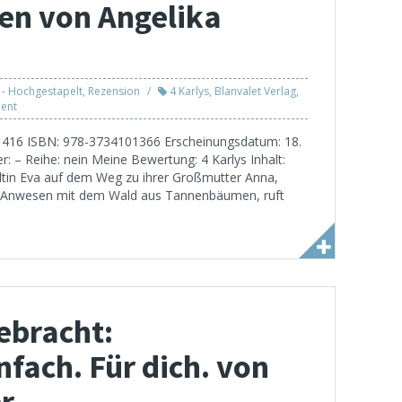
en von Angelika
 - Hochgestapelt
,
Rezension
4 Karlys
,
Blanvalet Verlag
,
ent
n: 416 ISBN: 978-3734101366 Erscheinungsdatum: 18.
r: – Reihe: nein Meine Bewertung: 4 Karlys Inhalt:
ltin Eva auf dem Weg zu ihrer Großmutter Anna,
e Anwesen mit dem Wald aus Tannenbäumen, ruft
ebracht:
nfach. Für dich. von
r