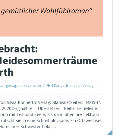
ebracht:
 Heidesommerträume
rth
Hochgestapelt
,
Rezension
4 Karlys
,
Blanvalet Verlag
,
 Silvia Konnerth: Verlag: BlanvaletSeiten: 448ISBN:
020Originaltitel: –Übersetzer: –Reihe: neinMeine
torin mit Leib und Seele, als dann aber ihre Lektorin
 rutscht sie in eine Schreibblockade. Ein Ortswechsel
Hotel ihrer Schwester Lola […]