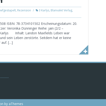
iefgestapelt
,
Rezension
3 Karlys
,
Blanvalet Verlag
,
n: 508 ISBN: 78-3734101502 Erscheinungsdatum: 20.
tzer: Veronika Dünninger Reihe: jain (2/2 –
 Karlys Inhalt: Landon Maxfields Leben war
 und sein Leben zerstörte. Seitdem hat er keine
auf. […]
on
by aThemes