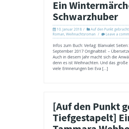
Ein Wintermärch
Schwarzhuber
10. Januar 2018
Auf den Punkt gebracht
Roman
,
Weihnachtsroman
Leave a comm
Infos zum Buch: Verlag: Blanvalet Seite
September 2017 Originaltitel: – Übersetze
Auch in diesem Jahr macht sich die Anwä
denn es ist Weihnachten. Und das groß
viele Erinnerungen bei Eva […]
[Auf den Punkt g
Tiefgestapelt] Ei
Tammara Webbe