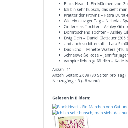
Black Heart 1. Ein Märchen von G
Ich bin sehr hübsch, das sieht man 
Kräuter der Provinz – Petra Durst-
Wie ein einziger Tag – Nicholas Sp
Cinderellas Tochter – Ashley Gilm
Dornröschens Tochter – Ashley Gi
Ewig Dein – Daniel Glattauer (206 
Und auch so bitterkalt – Lara Schü
Das Echo – Minette Walters (410 S
Schneeweiße Rose – Jennifer Jäge
Vampire lieben gefährlich – Katie M
Anzahl: 11
Anzahl Seiten: 2.688 (90 Seiten pro Tag)
Neuzugänge: 3 (- 8 wuhu)
Gelesen in Bildern: