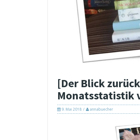
[Der Blick zurüc
Monatsstatistik 
9. Mai 2018
annabuecher