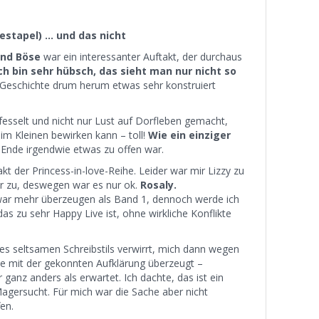
estapel) … und das nicht
und Böse
war ein interessanter Auftakt, der durchaus
ch bin sehr hübsch, das sieht man nur nicht so
 Geschichte drum herum etwas sehr konstruiert
fesselt und nicht nur Lust auf Dorfleben gemacht,
im Kleinen bewirken kann – toll!
Wie ein einziger
Ende irgendwie etwas zu offen war.
akt der Princess-in-love-Reihe. Leider war mir Lizzy zu
hr zu, deswegen war es nur ok.
Rosaly.
ar mehr überzeugen als Band 1, dennoch werde ich
das zu sehr Happy Live ist, ohne wirkliche Konflikte
 seltsamen Schreibstils verwirrt, mich dann wegen
e mit der gekonnten Aufklärung überzeugt –
 ganz anders als erwartet. Ich dachte, das ist ein
 Magersucht. Für mich war die Sache aber nicht
en.