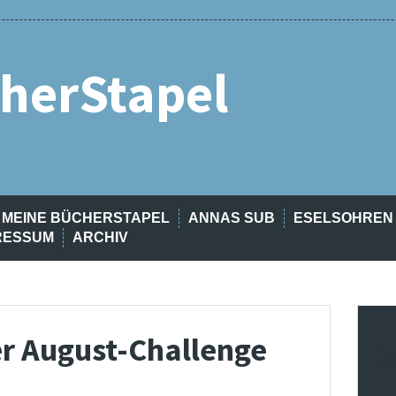
herStapel
MEINE BÜCHERSTAPEL
ANNAS SUB
ESELSOHREN
RESSUM
ARCHIV
er August-Challenge
t