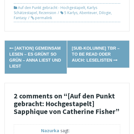
Auf den Punkt gebracht - Hochgestapelt
,
Karlys
Schätzestapel
,
Rezension
5 Karlys
,
Abenteuer
,
Dilogie
,
Fantasy
permalink
Post
[AKTION] GEMEINSAM
[SUB-KOLUMNE] TBR –
navigation
LESEN – ES GRÜNT SO
TO BE READ ODER
GRÜN – ANNA LIEST UND
AUCH: LESELISTEN
LIEST
2 comments on “
[Auf den Punkt
gebracht: Hochgestapelt]
Sapphique von Catherine Fisher
”
Nazurka
sagt: