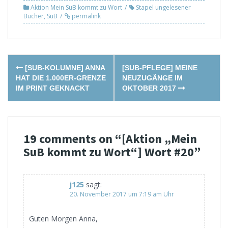
Aktion Mein SuB kommt zu Wort
Stapel ungelesener
Bücher
,
SuB
permalink
Post
[SUB-KOLUMNE] ANNA
[SUB-PFLEGE] MEINE
navigation
HAT DIE 1.000ER-GRENZE
NEUZUGÄNGE IM
IM PRINT GEKNACKT
OKTOBER 2017
19 comments on “
[Aktion „Mein
SuB kommt zu Wort“] Wort #20
”
j125
sagt:
20. November 2017 um 7:19 am Uhr
Guten Morgen Anna,