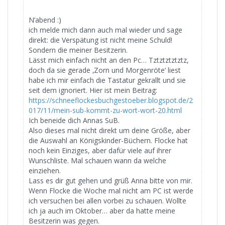
N’abend :)
ich melde mich dann auch mal wieder und sage
direkt: die Verspätung ist nicht meine Schuld!
Sondern die meiner Besitzerin.
Lässt mich einfach nicht an den Pc… Tztztztztztz,
doch da sie gerade ‚Zorn und Morgenröte‘ liest
habe ich mir einfach die Tastatur gekrallt und sie
seit dem ignoriert. Hier ist mein Beitrag:
https://schneeflockesbuchgestoeber.blogspot.de/2
017/11/mein-sub-kommt-zu-wort-wort-20.html
Ich beneide dich Annas SuB.
Also dieses mal nicht direkt um deine Größe, aber
die Auswahl an Königskinder-Büchern. Flocke hat
noch kein Einziges, aber dafür viele auf ihrer
Wunschliste. Mal schauen wann da welche
einziehen.
Lass es dir gut gehen und grüß Anna bitte von mir.
Wenn Flocke die Woche mal nicht am PC ist werde
ich versuchen bei allen vorbei zu schauen. Wollte
ich ja auch im Oktober… aber da hatte meine
Besitzerin was gegen.