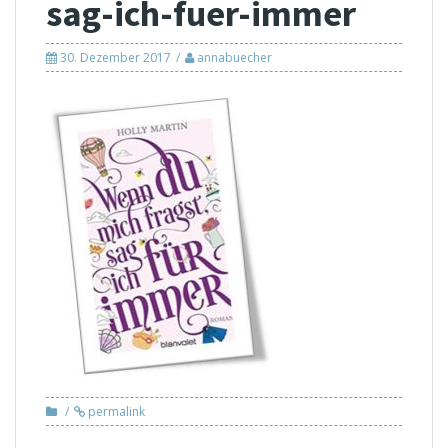
sag-ich-fuer-immer
30. Dezember 2017
annabuecher
permalink