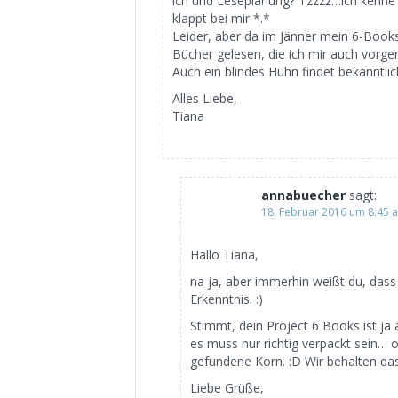
ich und Leseplanung? Tzzzz…ich kenne 
klappt bei mir *.*
Leider, aber da im Jänner mein 6-Book
Bücher gelesen, die ich mir auch vorg
Auch ein blindes Huhn findet bekanntlic
Alles Liebe,
Tiana
annabuecher
sagt:
18. Februar 2016 um 8:45 
Hallo Tiana,
na ja, aber immerhin weißt du, dass 
Erkenntnis. :)
Stimmt, dein Project 6 Books ist ja 
es muss nur richtig verpackt sein… o
gefundene Korn. :D Wir behalten das
Liebe Grüße,