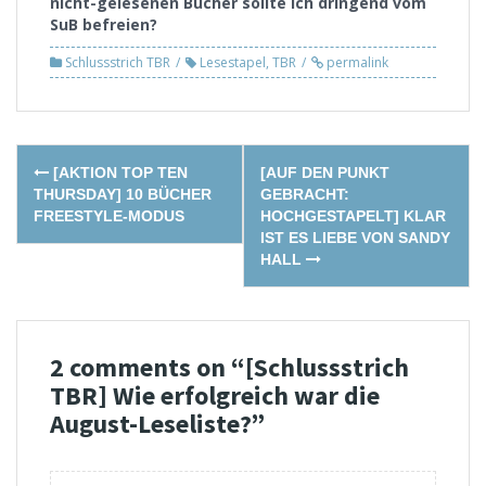
nicht-gelesenen Bücher sollte ich dringend vom
SuB befreien?
Schlussstrich TBR
Lesestapel
,
TBR
permalink
Post
[AKTION TOP TEN
[AUF DEN PUNKT
navigation
THURSDAY] 10 BÜCHER
GEBRACHT:
FREESTYLE-MODUS
HOCHGESTAPELT] KLAR
IST ES LIEBE VON SANDY
HALL
2 comments on “
[Schlussstrich
TBR] Wie erfolgreich war die
August-Leseliste?
”