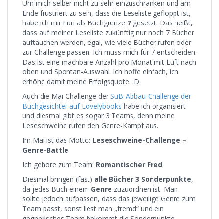
Um mich selber nicht zu sehr einzuschränken und am
Ende frustriert zu sein, dass die Leseliste gefloppt ist,
habe ich mir nun als Buchgrenze
7
gesetzt. Das heißt,
dass auf meiner Leseliste zukünftig nur noch 7 Bücher
auftauchen werden, egal, wie viele Bücher rufen oder
zur Challenge passen. Ich muss mich für 7 entscheiden.
Das ist eine machbare Anzahl pro Monat mit Luft nach
oben und Spontan-Auswahl. Ich hoffe einfach, ich
erhöhe damit meine Erfolgsquote. :D
Auch die Mai-Challenge der
SuB-Abbau-Challenge der
Buchgesichter auf Lovelybooks
habe ich organisiert
und diesmal gibt es sogar 3 Teams, denn meine
Leseschweine rufen den Genre-Kampf aus.
Im Mai ist das Motto:
Leseschweine-Challenge –
Genre-Battle
Ich gehöre zum Team:
Romantischer Fred
Diesmal bringen (fast)
alle Bücher 3 Sonderpunkte
,
da jedes Buch einem
Genre
zuzuordnen ist. Man
sollte jedoch aufpassen, dass das jeweilige Genre zum
Team passt, sonst liest man „fremd“ und ein
gegnerisches Team bekommt die Sonderpunkte.