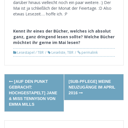
darüber hinaus vielleicht noch ein paar weitere. :) Der
Mai ist ja schließlich der Monat der Feiertage. :D Also
etwas Lesezeit…. hoffe ich. :P
Kennt ihr eines der Bücher, welches ich absolut
ganz, ganz dringend lesen sollte? Welche Bücher
möchtet ihr gerne im Mai lesen?
Lesestapel / TBR
Leseliste
,
TBR
permalink
Post
[AUF DEN PUNKT
[SUB-PFLEGE] MEINE
navigation
GEBRACHT:
NEUZUGÄNGE IM APRIL
HOCHGESTAPELT] JANE
2016
& MISS TENNYSON VON
EMMA MILLS