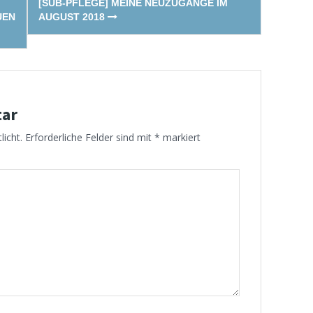
[SUB-PFLEGE] MEINE NEUZUGÄNGE IM
UEN
AUGUST 2018
tar
licht.
Erforderliche Felder sind mit
*
markiert