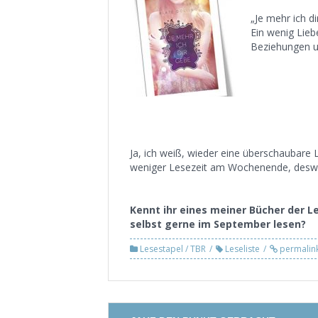
„Je mehr ich di
Ein wenig Liebe
Beziehungen u
Ja, ich weiß, wieder eine überschaubare 
weniger Lesezeit am Wochenende, deswege
Kennt ihr eines meiner Bücher der L
selbst gerne im September
lesen?
Lesestapel / TBR
Leseliste
permalin
Post