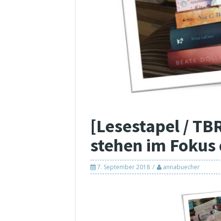
[Lesestapel / TB
stehen im Fokus
7. September 2018
annabuecher