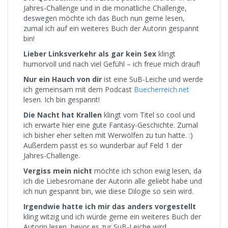
Jahres-Challenge und in die monatliche Challenge,
deswegen möchte ich das Buch nun gerne lesen,
zumal ich auf ein weiteres Buch der Autorin gespannt
bin!
Lieber Linksverkehr als gar kein Sex
klingt
humorvoll und nach viel Gefühl – ich freue mich drauf!
Nur ein Hauch von dir
ist eine SuB-Leiche und werde
ich gemeinsam mit dem Podcast
Buecherreich.net
lesen. Ich bin gespannt!
Die Nacht hat Krallen
klingt vom Titel so cool und
ich erwarte hier eine gute Fantasy-Geschichte. Zumal
ich bisher eher selten mit Werwölfen zu tun hatte. :)
Außerdem passt es so wunderbar auf Feld 1 der
Jahres-Challenge.
Vergiss mein nicht
möchte ich schon ewig lesen, da
ich die Liebesromane der Autorin alle geliebt habe und
ich nun gespannt bin, wie diese Dilogie so sein wird.
Irgendwie hatte ich mir das anders vorgestellt
kling witzig und ich würde gerne ein weiteres Buch der
Autorin lesen, bevor es zur SuB-Leiche wird.