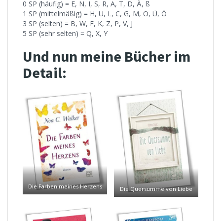
0 SP (häufig) = E, N, I, S, R, A, T, D, Ä, ß
1 SP (mittelmäßig) = H, U, L, C, G, M, O, Ü, Ö
3 SP (selten) = B, W, F, K, Z, P, V, J
5 SP (sehr selten) = Q, X, Y
Und nun meine Bücher im
Detail:
Die Farben meines Herzens
Die Quersumme von Liebe