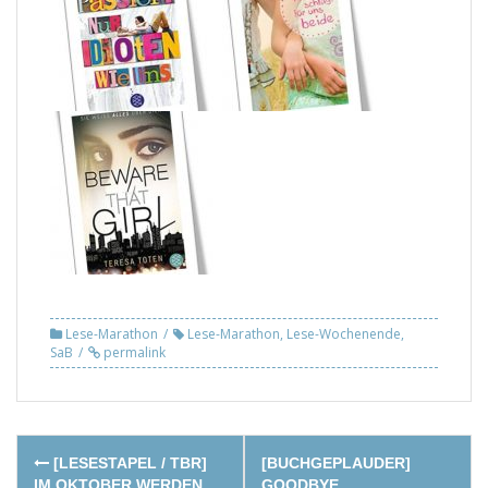
Lese-Marathon
Lese-Marathon
,
Lese-Wochenende
,
SaB
permalink
Post
[LESESTAPEL / TBR]
[BUCHGEPLAUDER]
IM OKTOBER WERDEN
GOODBYE