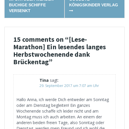
navigation
BUCHIGE SCHIFFE
KÖNIGSKINDER VERLAG
VERSENKT
15 comments on “
[Lese-
Marathon] Ein lesendes langes
Herbstwochenende dank
Brückentag
”
Tina
sagt:
29. September 2017 um 7:07 am Uhr
Hallo Anna, ich werde Dich entweder am Sonntag
oder am Dienstag begleiten! Ein ganzes
Wochenende schaffe ich leider nicht und am
Montag muss ich auch arbeiten. An einem der
anderen beiden freien Tage, also Sonntag oder
Dienstag, werden mein Freund und ich wohl die