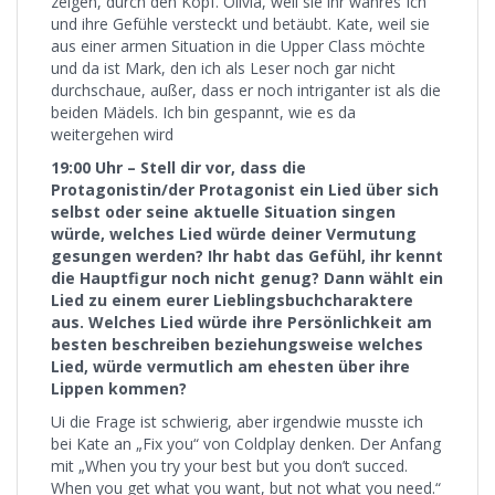
zeigen, durch den Kopf. Olivia, weil sie ihr wahres Ich
und ihre Gefühle versteckt und betäubt. Kate, weil sie
aus einer armen Situation in die Upper Class möchte
und da ist Mark, den ich als Leser noch gar nicht
durchschaue, außer, dass er noch intriganter ist als die
beiden Mädels. Ich bin gespannt, wie es da
weitergehen wird
19:00 Uhr – Stell dir vor, dass die
Protagonistin/der Protagonist ein Lied über sich
selbst oder seine aktuelle Situation singen
würde, welches Lied würde deiner Vermutung
gesungen werden? Ihr habt das Gefühl, ihr kennt
die Hauptfigur noch nicht genug? Dann wählt ein
Lied zu einem eurer Lieblingsbuchcharaktere
aus. Welches Lied würde ihre Persönlichkeit am
besten beschreiben beziehungsweise welches
Lied, würde vermutlich am ehesten über ihre
Lippen kommen?
Ui die Frage ist schwierig, aber irgendwie musste ich
bei Kate an „Fix you“ von Coldplay denken. Der Anfang
mit „When you try your best but you don’t succed.
When you get what you want, but not what you need.“