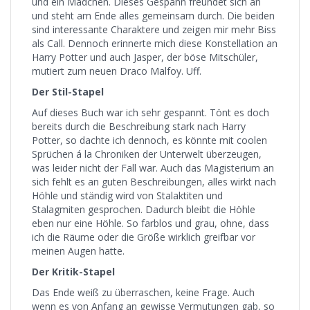
und ein Mädchen. Dieses Gespann freundet sich an
und steht am Ende alles gemeinsam durch. Die beiden
sind interessante Charaktere und zeigen mir mehr Biss
als Call. Dennoch erinnerte mich diese Konstellation an
Harry Potter und auch Jasper, der böse Mitschüler,
mutiert zum neuen Draco Malfoy. Uff.
Der Stil-Stapel
Auf dieses Buch war ich sehr gespannt. Tönt es doch
bereits durch die Beschreibung stark nach Harry
Potter, so dachte ich dennoch, es könnte mit coolen
Sprüchen á la Chroniken der Unterwelt überzeugen,
was leider nicht der Fall war. Auch das Magisterium an
sich fehlt es an guten Beschreibungen, alles wirkt nach
Höhle und ständig wird von Stalaktiten und
Stalagmiten gesprochen. Dadurch bleibt die Höhle
eben nur eine Höhle. So farblos und grau, ohne, dass
ich die Räume oder die Größe wirklich greifbar vor
meinen Augen hatte.
Der Kritik-Stapel
Das Ende weiß zu überraschen, keine Frage. Auch
wenn es von Anfang an gewisse Vermutungen gab, so