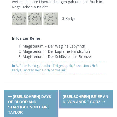
weil es ein paar Überraschungen gab und das Buch im
Regal schön aussieht.
– 3 Karlys
Infos zur Reihe
Magisterium – Der Weg ins Labyrinth
Magisterium – Der kupferne Handschuh
Magisterium – Der Schlüssel aus Bronze
Auf den Punkt gebracht - Tiefgestapelt
,
Rezension
3
Karlys
,
Fantasy
,
Reihe
permalink
Post
[ESELSOHREN] DAYS
[ESELSOHREN] BRIEF AN
navigation
OF BLOOD AND
D. VON ANDRÉ GORZ
STARLIGHT VON LAINI
TAYLOR