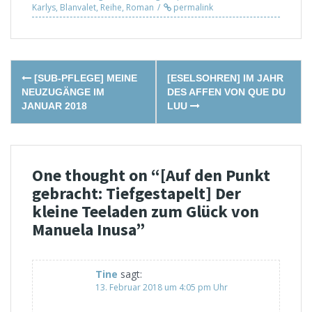
Karlys
,
Blanvalet
,
Reihe
,
Roman
permalink
Post
[SUB-PFLEGE] MEINE
[ESELSOHREN] IM JAHR
navigation
NEUZUGÄNGE IM
DES AFFEN VON QUE DU
JANUAR 2018
LUU
One thought on “
[Auf den Punkt
gebracht: Tiefgestapelt] Der
kleine Teeladen zum Glück von
Manuela Inusa
”
Tine
sagt:
13. Februar 2018 um 4:05 pm Uhr