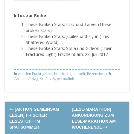
Infos zur Reihe
These Broken Stars: Lilac und Tarver (These
broken Stars)
These Broken Stars: Jubilee und Flynn (This
Shattered World)
These Broken Stars: Sofia und Gideon (Their
Fractured Light) Erscheint am: 28. Juli 2017
Auf den Punkt gebracht - Hochgestapelt
,
Rezension
Carlsen Verlag
,
Sci-Fi
permalink
Post
[AKTION GEMEINSAM
[LESE-MARATHON]
navigation
LESEN] FRISCHER
ANKÜNDIGUNG ZUM
LESESTOFF IM
LESE-MARATHON AM
SPÄTSOMMER
WOCHENENDE