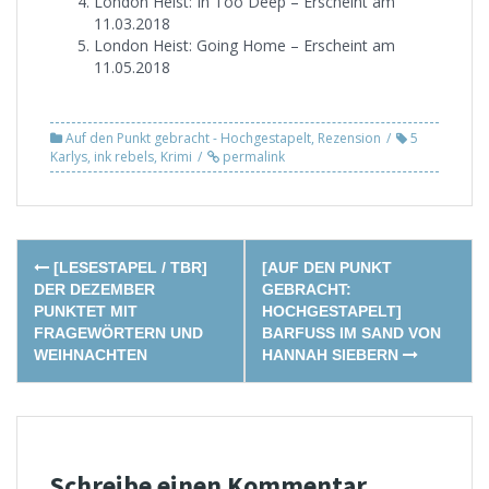
London Heist: In Too Deep – Erscheint am
11.03.2018
London Heist: Going Home – Erscheint am
11.05.2018
Auf den Punkt gebracht - Hochgestapelt
,
Rezension
5
Karlys
,
ink rebels
,
Krimi
permalink
Post
[LESESTAPEL / TBR]
[AUF DEN PUNKT
navigation
DER DEZEMBER
GEBRACHT:
PUNKTET MIT
HOCHGESTAPELT]
FRAGEWÖRTERN UND
BARFUSS IM SAND VON H
WEIHNACHTEN
ANNAH SIEBERN
Schreibe einen Kommentar