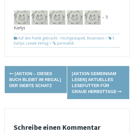
– 5
Karlys
Auf den Punkt gebracht - Hochgestapelt
,
Rezension
5
Karlys
,
Loewe Verlag
permalink
Post
[AKTION – DIESES
[AKTION GEMEINSAM
navigation
BUCH BLEIBT IM REGAL]
LESEN] AKTUELLES
DER SIEBTE SCHATZ
LESEFUTTER FÜR
GRAUE HERBSTTAGE
Schreibe einen Kommentar