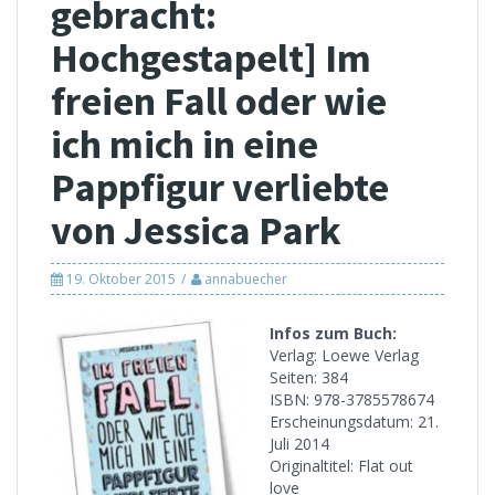
gebracht:
Hochgestapelt] Im
freien Fall oder wie
ich mich in eine
Pappfigur verliebte
von Jessica Park
19. Oktober 2015
annabuecher
Infos zum Buch:
Verlag: Loewe Verlag
Seiten: 384
ISBN: 978-3785578674
Erscheinungsdatum: 21.
Juli 2014
Originaltitel: Flat out
love