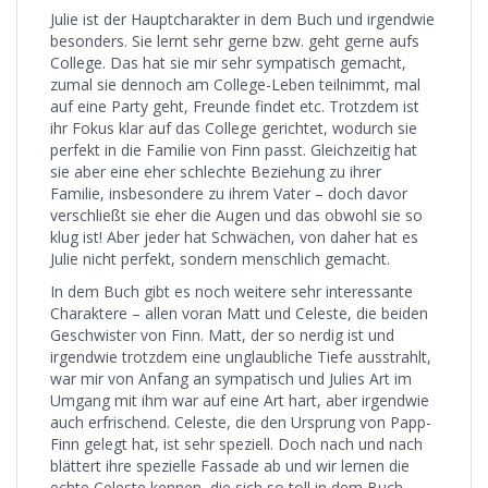
Julie ist der Hauptcharakter in dem Buch und irgendwie
besonders. Sie lernt sehr gerne bzw. geht gerne aufs
College. Das hat sie mir sehr sympatisch gemacht,
zumal sie dennoch am College-Leben teilnimmt, mal
auf eine Party geht, Freunde findet etc. Trotzdem ist
ihr Fokus klar auf das College gerichtet, wodurch sie
perfekt in die Familie von Finn passt. Gleichzeitig hat
sie aber eine eher schlechte Beziehung zu ihrer
Familie, insbesondere zu ihrem Vater – doch davor
verschließt sie eher die Augen und das obwohl sie so
klug ist! Aber jeder hat Schwächen, von daher hat es
Julie nicht perfekt, sondern menschlich gemacht.
In dem Buch gibt es noch weitere sehr interessante
Charaktere – allen voran Matt und Celeste, die beiden
Geschwister von Finn. Matt, der so nerdig ist und
irgendwie trotzdem eine unglaubliche Tiefe ausstrahlt,
war mir von Anfang an sympatisch und Julies Art im
Umgang mit ihm war auf eine Art hart, aber irgendwie
auch erfrischend. Celeste, die den Ursprung von Papp-
Finn gelegt hat, ist sehr speziell. Doch nach und nach
blättert ihre spezielle Fassade ab und wir lernen die
echte Celeste kennen, die sich so toll in dem Buch