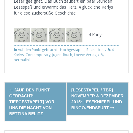
Leser geeignet. Das Buch zaubert ein paar Stunden
Lesespaß und erwärmt das Herz. 4 glückliche Karlys
für diese zuckersüße Geschichte.
– 4 Karlys
Auf den Punkt gebracht - Hochgestapelt
,
Rezension
4
Karlys
,
Contemporary
,
Jugendbuch
,
Loewe Verlag
permalink
Post
[AUF DEN PUNKT
[LESESTAPEL / TBR]
navigation
GEBRACHT:
NOVEMBER & DEZEMBER
TIEFGESTAPELT] VOR
2015: LESEKNIFFEL UND
UNS DIE NACHT VON
BINGO-ENDSPURT
BETTINA BELITZ