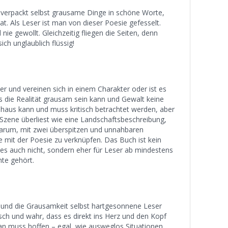
 verpackt selbst grausame Dinge in schöne Worte,
t. Als Leser ist man von dieser Poesie gefesselt.
nie gewollt. Gleichzeitig fliegen die Seiten, denn
sich unglaublich flüssig!
er und vereinen sich in einem Charakter oder ist es
s die Realität grausam sein kann und Gewalt keine
haus kann und muss kritisch betrachtet werden, aber
Szene überliest wie eine Landschaftsbeschreibung,
darum, mit zwei überspitzen und unnahbaren
ie mit der Poesie zu verknüpfen. Das Buch ist kein
t es auch nicht, sondern eher für Leser ab mindestens
hte gehört.
 und die Grausamkeit selbst hartgesonnene Leser
isch und wahr, dass es direkt ins Herz und den Kopf
 muss hoffen – egal, wie ausweglos Situationen