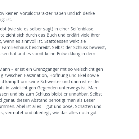
ntiv keinen Vorbildcharakter haben und ich denke
gt ist.
ebt (wie sie es selber sagt) in einer Seifenblase.
e zieht sich durch das Buch und erklärt viele ihrer
, wenn es sinnvoll ist. Stattdessen wirkt sie
Familienhaus beschreibt. Selbst der Schluss beweist,
lassen hat und es somit keine Entwicklung in dem
 Mann – er ist ein Grenzgänger mit so vielschichtigen
ig zwischen Faszination, Hoffnung und Ekel sowie
 und kämpft um seine Schwester und dann ist er der
chts in zwielichtigen Gegenden unterwegs ist. Man
sen und bis zum Schluss bleibt er unnahbar. Selbst
und genau diesen Abstand benötigt man als Leser
ommen. Abel ist alles – gut und böse, Schatten und
s, vermutet und überlegt, wie das alles noch gut