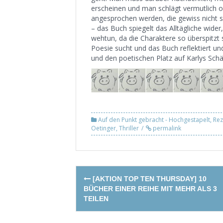
erscheinen und man schlägt vermutlich o
angesprochen werden, die gewiss nicht sc
– das Buch spiegelt das Alltägliche wide
wehtun, da die Charaktere so überspitzt
Poesie sucht und das Buch reflektiert und
und den poetischen Platz auf Karlys Schä
Auf den Punkt gebracht - Hochgestapelt
,
Rez
Oetinger
,
Thriller
permalink
Post
[AKTION TOP TEN THURSDAY] 10
navigation
BÜCHER EINER REIHE MIT MEHR ALS 3
TEILEN