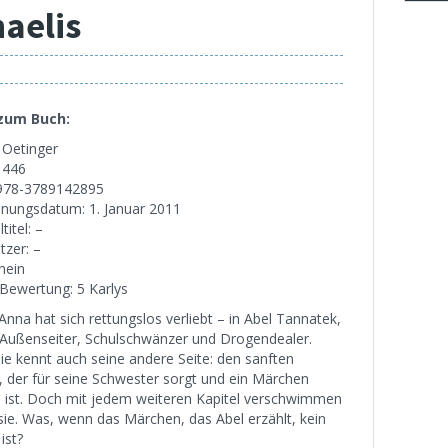
aelis
 zum Buch:
: Oetinger
: 446
978-3789142895
inungsdatum: 1. Januar 2011
titel: –
tzer: –
nein
Bewertung: 5 Karlys
 Anna hat sich rettungslos verliebt – in Abel Tannatek,
Außenseiter, Schulschwänzer und Drogendealer.
ie kennt auch seine andere Seite: den sanften
, der für seine Schwester sorgt und ein Märchen
nd ist. Doch mit jedem weiteren Kapitel verschwimmen
sie. Was, wenn das Märchen, das Abel erzählt, kein
ist?