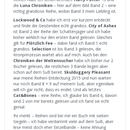
die
Luna Chroniken
– hier auf dem Bild Band 2 – eine
richtig grandiose Reihe, wobei Band 3 mein Liebling ist.
Lockwood & Co
habe ich erst vor kurzem entdeckt
und finde die Geisteridee echt grandios.
City of Ashes
ist Band 2 der Reihe der Schattenjäger und ich habe
bisher wirklich nur den ersten Band gelesen. Gleiches
gilt für
Plötzlich Fee
– dabei fand ich Band 1 echt
grandios.
Selection
ist bis Band 3 gelesen, die
Kronprinzessin wartet also auf mich. Auch bei den
Chroniken der Weltensucher
habe ich bisher nur 2
Bücher gelesen, die restlichen 3 Bände liegen aber
schon auf dem SuB bereit.
Skulduggery Pleasant
war meine Reihen-Entdeckung 2015 und nun warten
nur noch Band 8 + 9 auf meinem SuB, aber irgendwie
will ich gar nicht, dass es endet. Und als letztes
Cat&Bones
– eine Reihe, ich glaube bis Band 6, davon
sind 2 von mir bereits gelesen und ich fand sie echt
genial.
Ihr merkt – Reihen sind bei mir ein Buch mit sieben
Siegeln – ich habe verdammt viele auf dem SuB, aber
lese meist doch eher Einzelbände – keine Ahnung