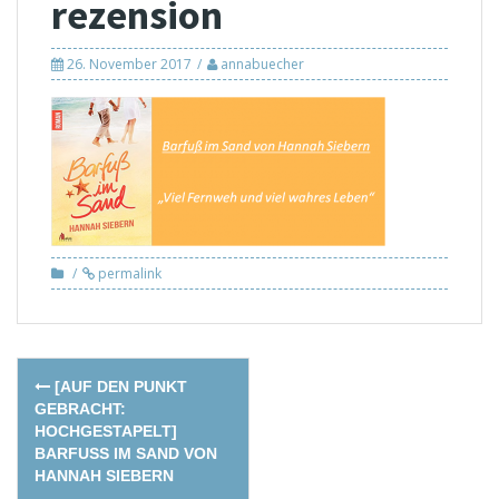
rezension
26. November 2017
annabuecher
permalink
Post
[AUF DEN PUNKT
navigation
GEBRACHT:
HOCHGESTAPELT]
BARFUSS IM SAND VON H
ANNAH SIEBERN