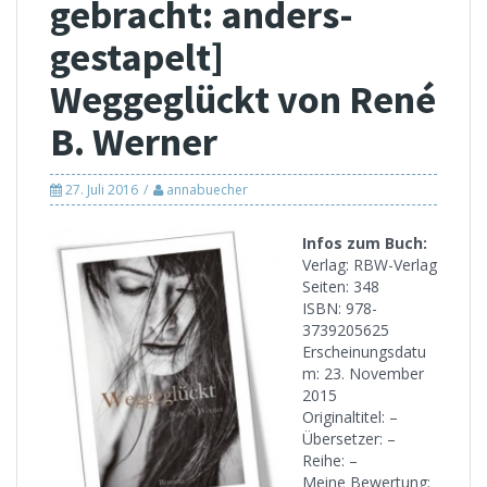
gebracht: anders-
gestapelt]
Weggeglückt von René
B. Werner
27. Juli 2016
annabuecher
Infos zum Buch:
Verlag: RBW-Verlag
Seiten: 348
ISBN: 978-
3739205625
Erscheinungsdatu
m: 23. November
2015
Originaltitel: –
Übersetzer: –
Reihe: –
Meine Bewertung: