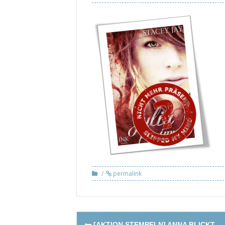
permalink
Post
[AKTION STEMPELN] ANNA BLICKT