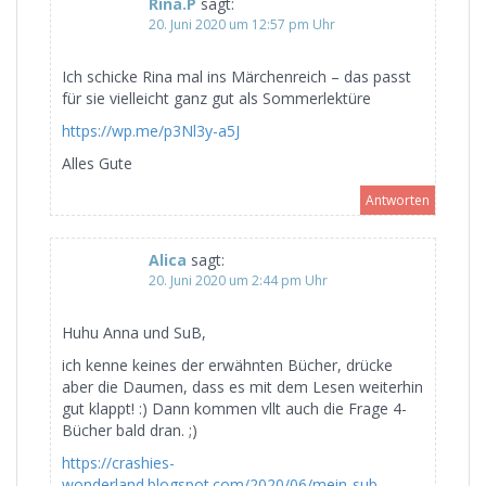
Rina.P
sagt:
20. Juni 2020 um 12:57 pm Uhr
Ich schicke Rina mal ins Märchenreich – das passt
für sie vielleicht ganz gut als Sommerlektüre
https://wp.me/p3Nl3y-a5J
Alles Gute
Antworten
Alica
sagt:
20. Juni 2020 um 2:44 pm Uhr
Huhu Anna und SuB,
ich kenne keines der erwähnten Bücher, drücke
aber die Daumen, dass es mit dem Lesen weiterhin
gut klappt! :) Dann kommen vllt auch die Frage 4-
Bücher bald dran. ;)
https://crashies-
wonderland.blogspot.com/2020/06/mein-sub-