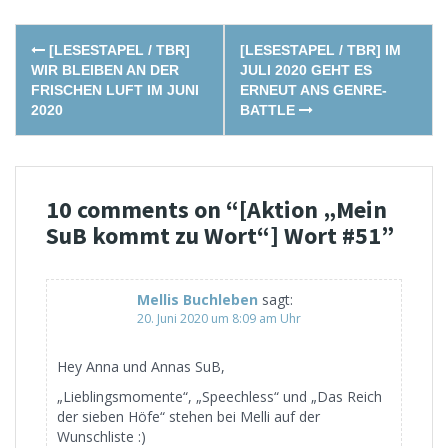
Post
[LESESTAPEL / TBR]
[LESESTAPEL / TBR] IM
navigation
WIR BLEIBEN AN DER
JULI 2020 GEHT ES
FRISCHEN LUFT IM JUNI
ERNEUT ANS GENRE-
2020
BATTLE
10 comments on “
[Aktion „Mein
SuB kommt zu Wort“] Wort #51
”
Mellis Buchleben
sagt:
20. Juni 2020 um 8:09 am Uhr
Hey Anna und Annas SuB,
„Lieblingsmomente“, „Speechless“ und „Das Reich
der sieben Höfe“ stehen bei Melli auf der
Wunschliste :)