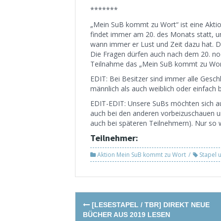
*******
„Mein SuB kommt zu Wort“ ist eine Akti
findet immer am 20. des Monats statt, 
wann immer er Lust und Zeit dazu hat. Di
Die Fragen dürfen auch nach dem 20. noc
Teilnahme das „Mein SuB kommt zu Wort
EDIT: Bei Besitzer sind immer alle Ges
männlich als auch weiblich oder einfach b
EDIT-EDIT: Unsere SuBs möchten sich au
auch bei den anderen vorbeizuschauen u
auch bei späteren Teilnehmern). Nur so w
Teilnehmer:
Aktion Mein SuB kommt zu Wort
Stapel 
Post
[LESESTAPEL / TBR] DIREKT NEUE
navigation
BÜCHER AUS 2019 LESEN