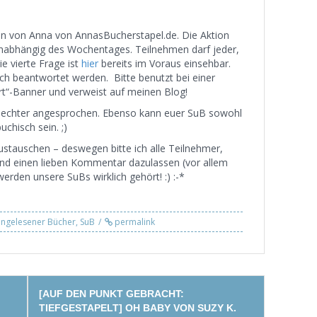
on von Anna von AnnasBucherstapel.de. Die Aktion
unabhängig des Wochentages. Teilnehmen darf jeder,
e vierte Frage ist
hier
bereits im Voraus einsehbar.
h beantwortet werden. Bitte benutzt bei einer
“-Banner und verweist auf meinen Blog!
chlechter angesprochen. Ebenso kann euer SuB sowohl
uchisch sein. ;)
stauschen – deswegen bitte ich alle Teilnehmer,
nd einen lieben Kommentar dazulassen (vor allem
erden unsere SuBs wirklich gehört! :) :-*
ungelesener Bücher
,
SuB
permalink
[AUF DEN PUNKT GEBRACHT:
TIEFGESTAPELT] OH BABY VON SUZY K.