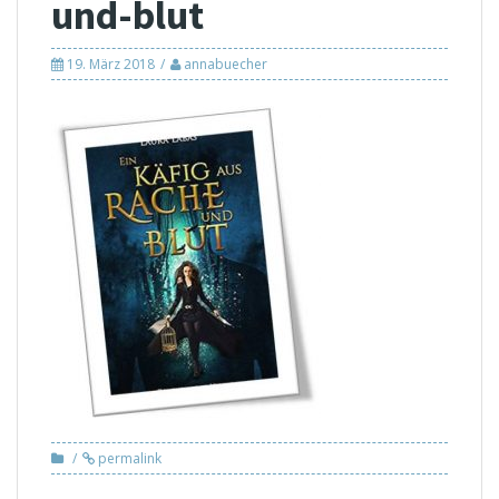
und-blut
19. März 2018
annabuecher
permalink