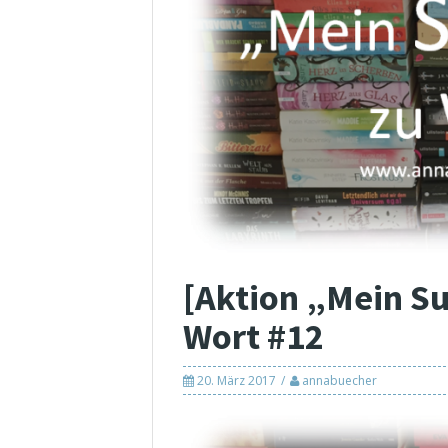
[Aktion „Mein S
Wort #12
20. März 2017
annabuecher