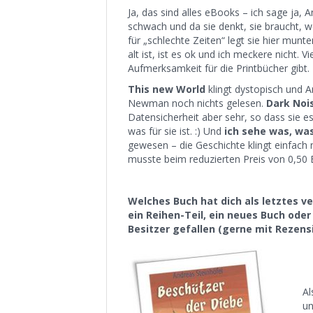
Ja, das sind alles eBooks – ich sage ja, 
schwach und da sie denkt, sie braucht,
für „schlechte Zeiten“ legt sie hier munt
alt ist, ist es ok und ich meckere nicht. V
Aufmerksamkeit für die Printbücher gibt.
This new World
klingt dystopisch und A
Newman noch nichts gelesen.
Dark Noi
Datensicherheit aber sehr, so dass sie 
was für sie ist. :) Und
ich sehe was, was
gewesen – die Geschichte klingt einfach
musste beim reduzierten Preis von 0,50 
Welches Buch hat dich als letztes ve
ein Reihen-Teil, ein neues Buch ode
Besitzer gefallen (gerne mit Rezensi
Al
un