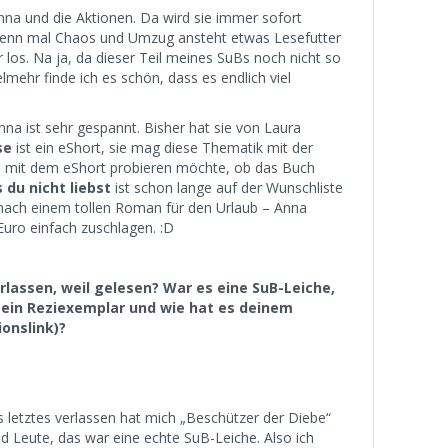
Anna und die Aktionen. Da wird sie immer sofort
 wenn mal Chaos und Umzug ansteht etwas Lesefutter
er los. Na ja, da dieser Teil meines SuBs noch nicht so
ielmehr finde ich es schön, dass es endlich viel
nna ist sehr gespannt. Bisher hat sie von Laura
se
ist ein eShort, sie mag diese Thematik mit der
es mit dem eShort probieren möchte, ob das Buch
 du nicht liebst
ist schon lange auf der Wunschliste
 nach einem tollen Roman für den Urlaub – Anna
Euro einfach zuschlagen. :D
rlassen, weil gelesen? War es eine SuB-Leiche,
r ein Reziexemplar und wie hat es deinem
onslink)?
s letztes verlassen hat mich „Beschützer der Diebe“
d Leute, das war eine echte SuB-Leiche. Also ich