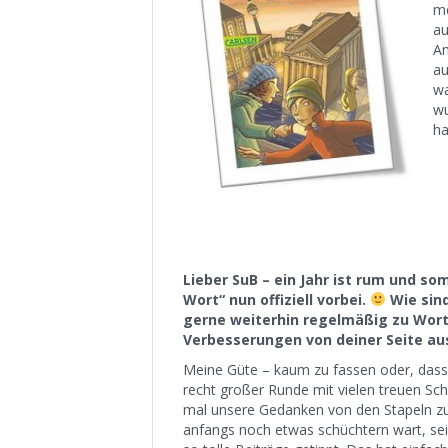
me
au
An
au
wa
wu
ha
Lieber SuB – ein Jahr ist rum und s
Wort“ nun offiziell vorbei.
Wie sin
gerne weiterhin regelmäßig zu Wor
Verbesserungen von deiner Seite a
Meine Güte – kaum zu fassen oder, dass 
recht großer Runde mit vielen treuen Sc
mal unsere Gedanken von den Stapeln zu 
anfangs noch etwas schüchtern wart, sei