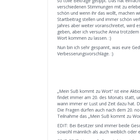
so tolle Beiträge getippt. Das hat einf
verschiedenen Stimmungen mit zu erleben.
schön und wenn ihr das wollt, machen wi
Startbeitrag stellen und immer schön ve
Jahres aber weiter voranschreitet, wird 
geben, aber ich versuche Anna trotzdem
Wort kommen zu lassen. :)
Nun bin ich sehr gespannt, was eure Ged
Verbesserungsvorschläge. :)
„Mein SuB kommt zu Wort“ ist eine Akti
findet immer am 20. des Monats statt, 
wann immer er Lust und Zeit dazu hat. Di
Die Fragen dürfen auch nach dem 20. noc
Teilnahme das „Mein SuB kommt zu Wort
EDIT: Bei Besitzer sind immer beide Ge
sowohl männlich als auch weiblich oder ei