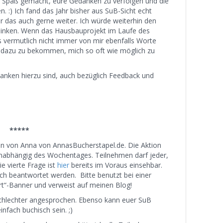
ach Spaß gemacht, eure Gedanken zu verfolgen und die
 :) Ich fand das Jahr bisher aus SuB-Sicht echt
r das auch gerne weiter. Ich würde weiterhin den
rlinken. Wenn das Hausbauprojekt im Laufe des
es vermutlich nicht immer von mir ebenfalls Worte
 dazu zu bekommen, mich so oft wie möglich zu
anken hierzu sind, auch bezüglich Feedback und
*****
on von Anna von AnnasBucherstapel.de. Die Aktion
unabhängig des Wochentages. Teilnehmen darf jeder,
e vierte Frage ist
hier
bereits im Voraus einsehbar.
h beantwortet werden. Bitte benutzt bei einer
“-Banner und verweist auf meinen Blog!
schlechter angesprochen. Ebenso kann euer SuB
nfach buchisch sein. ;)