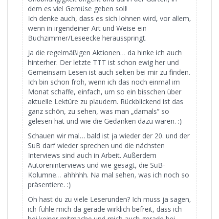
dem es viel Gemüse geben soll!
Ich denke auch, dass es sich lohnen wird, vor allem,
wenn in irgendeiner Art und Weise ein
Buchzimmer/Leseecke herausspringt.
Ja die regelmäßigen Aktionen… da hinke ich auch
hinterher. Der letzte TTT ist schon ewig her und
Gemeinsam Lesen ist auch selten bei mir zu finden.
Ich bin schon froh, wenn ich das noch einmal im
Monat schaffe, einfach, um so ein bisschen über
aktuelle Lektüre zu plaudern. Rückblickend ist das
ganz schön, zu sehen, was man „damals“ so
gelesen hat und wie die Gedanken dazu waren. :)
Schauen wir mal… bald ist ja wieder der 20. und der
SuB darf wieder sprechen und die nächsten
Interviews sind auch in Arbeit. Außerdem
Autoreninterviews und wie gesagt, die SuB-
Kolumne… ahhhhh. Na mal sehen, was ich noch so
präsentiere. :)
Oh hast du zu viele Leserunden? Ich muss ja sagen,
ich fühle mich da gerade wirklich befreit, dass ich
bei keiner mitmache und mich auch gerade bei