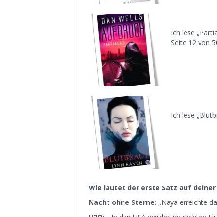
Ich lese „Part
Seite 12 von 5
Ich lese „Blut
Wie lautet der erste Satz auf deiner
Nacht ohne Sterne:
„Naya erreichte das
H2O:
„In den USA werden im rechten Flü