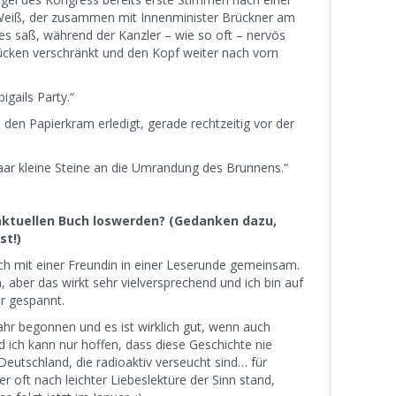
r Weiß, der zusammen mit Innenminister Brückner am
s saß, während der Kanzler – wie so oft – nervös
ücken verschränkt und den Kopf weiter nach vorn
igails Party.“
 den Papierkram erledigt, gerade rechtzeitig vor der
ar kleine Steine an die Umrandung des Brunnens.“
aktuellen Buch loswerden? (Gedanken dazu,
st!)
ch mit einer Freundin in einer Leserunde gemeinsam.
n, aber das wirkt sehr vielversprechend und ich bin auf
hr gespannt.
ahr begonnen und es ist wirklich gut, wenn auch
d ich kann nur hoffen, dass diese Geschichte nie
Deutschland, die radioaktiv verseucht sind… für
 oft nach leichter Liebeslektüre der Sinn stand,