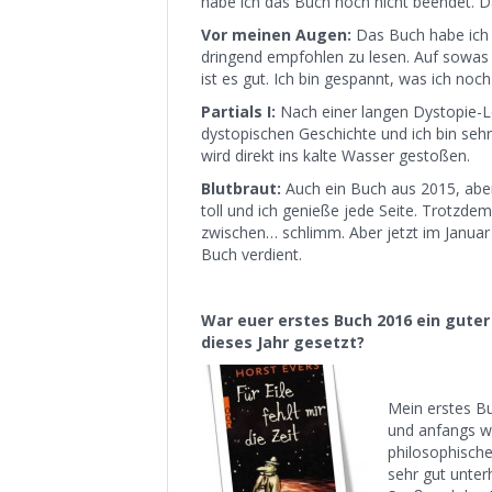
habe ich das Buch noch nicht beendet. Das
Vor meinen Augen:
Das Buch habe ich
dringend empfohlen zu lesen. Auf sowas s
ist es gut. Ich bin gespannt, was ich no
Partials I:
Nach einer langen Dystopie-Le
dystopischen Geschichte und ich bin sehr
wird direkt ins kalte Wasser gestoßen.
Blutbraut:
Auch ein Buch aus 2015, aber 
toll und ich genieße jede Seite. Trotzd
zwischen… schlimm. Aber jetzt im Janua
Buch verdient.
War euer erstes Buch 2016 ein guter E
dieses Jahr gesetzt?
Mein erstes Bu
und anfangs war
philosophische
sehr gut unter