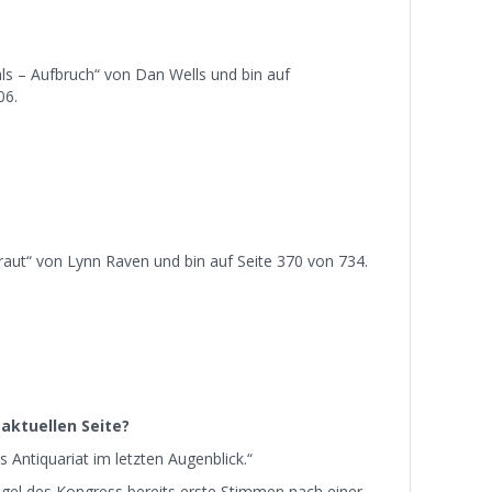
ials – Aufbruch“ von Dan Wells und bin auf
06.
braut“ von Lynn Raven und bin auf Seite 370 von 734.
 aktuellen Seite?
 Antiquariat im letzten Augenblick.“
gel des Kongress bereits erste Stimmen nach einer