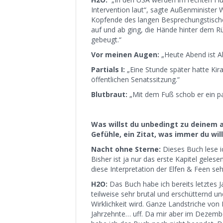
Intervention laut“, sagte Außenministe
Kopfende des langen Besprechungstische
auf und ab ging, die Hände hinter dem R
gebeugt.“
Vor meinen Augen:
„Heute Abend ist Ab
Partials I:
„Eine Stunde später hatte Kira
öffentlichen Senatssitzung.“
Blutbraut:
„Mit dem Fuß schob er ein pa
Was willst du unbedingt zu deinem 
Gefühle, ein Zitat, was immer du will
Nacht ohne Sterne:
Dieses Buch lese i
Bisher ist ja nur das erste Kapitel gelese
diese Interpretation der Elfen & Feen se
H2O:
Das Buch habe ich bereits letztes J
teilweise sehr brutal und erschütternd un
Wirklichkeit wird. Ganze Landstriche von 
Jahrzehnte… uff. Da mir aber im Dezember