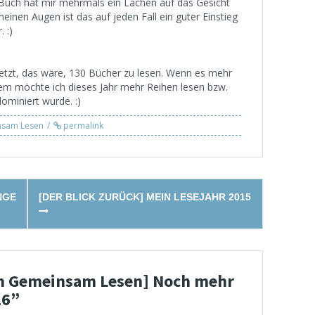
Buch hat mir mehrmals ein Lachen auf das Gesicht
meinen Augen ist das auf jeden Fall ein guter Einstieg
. :)
esetzt, das wäre, 130 Bücher zu lesen. Wenn es mehr
dem möchte ich dieses Jahr mehr Reihen lesen bzw.
ominiert wurde. :)
nsam Lesen
permalink
NGE
[DER BLICK ZURÜCK] MEIN LESEJAHR 2015
n Gemeinsam Lesen] Noch mehr
16
”