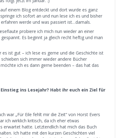
 folgt jetzt im Januar. :)
 auf einem Blog entdeckt und dort wurde es ganz
pringe ich sofort an und nun lese ich es und bisher
ch erfahren werde und was passiert ist…damals.
seflaute probiere ich mich nun wieder an einer
 gespannt. Es beginnt ja gleich recht heftig und man
es ist gut – ich lese es gerne und die Geschichte ist
em schieben sich immer wieder andere Bücher
r möchte ich es dann gerne beenden – das hat das
instieg ins Lesejahr? Habt ihr euch ein Ziel für
ch war „Für Eile fehlt mir die Zeit“ von Horst Evers
 ich wirklich kritisch, da ich eher etwas
s erwartet hatte. Letztendlich hat mich das Buch
halten. Ich hatte mit den kurzen Geschichten viel