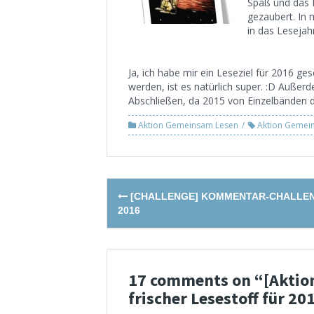
Spaß und das 
gezaubert. In 
in das Lesejahr
Ja, ich habe mir ein Leseziel für 2016 g
werden, ist es natürlich super. :D Außer
Abschließen, da 2015 von Einzelbänden d
Aktion Gemeinsam Lesen
Aktion Gemei
Post
[CHALLENGE] KOMMENTAR-CHALLE
navigation
2016
17 comments on “
[Aktio
frischer Lesestoff für 20