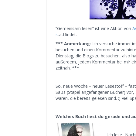
“Gemeinsam lesen” ist eine Aktion von
A
s
tattfindet.
*** Anmerkung:
Ich versuche immer im
besuchen und einen Kommentar zu hinterl
Dienstag, die Blogs zu besuchen, also ha
außerdem, jedem Kommentar bei mir ein
zeitnah.
***
So, neue Woche – neuer Lesestoff – fast.
SaBs (Stapel angefangener Bücher) vor
waren, die bereits gelesen sind. :) Viel S
Welches Buch lies
t du gerade und au
Ich lese „Nach