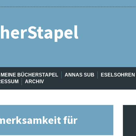
herStapel
MEINE BÜCHERSTAPEL
ANNAS SUB
ESELSOHREN
RESSUM
ARCHIV
merksamkeit für
t