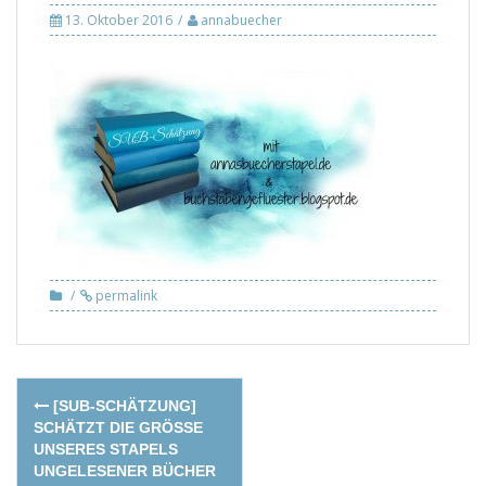
13. Oktober 2016
annabuecher
permalink
Post
[SUB-SCHÄTZUNG]
navigation
SCHÄTZT DIE GRÖSSE U
NSERES STAPELS U
NGELESENER BÜCHER