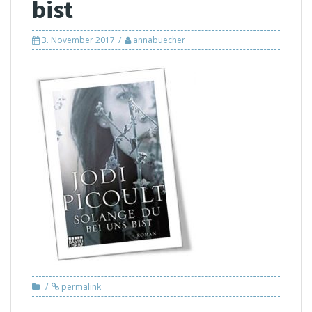
bist
3. November 2017
annabuecher
permalink