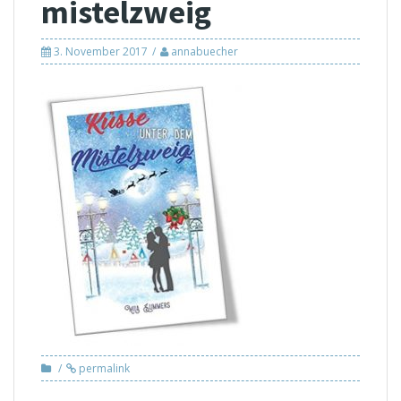
mistelzweig
3. November 2017
annabuecher
permalink