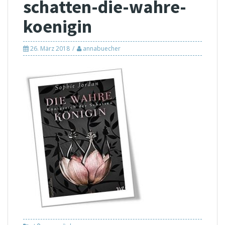
schatten-die-wahre-
koenigin
26. März 2018
annabuecher