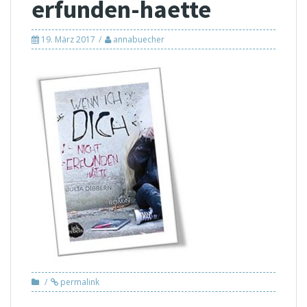
erfunden-haette
19. März 2017
annabuecher
permalink