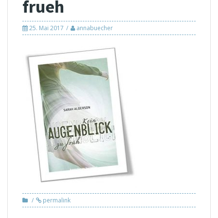
frueh
25. Mai 2017
annabuecher
permalink