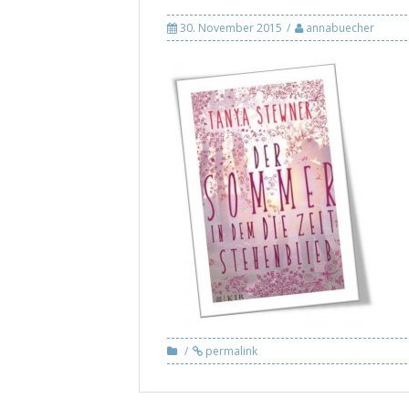
30. November 2015
annabuecher
permalink