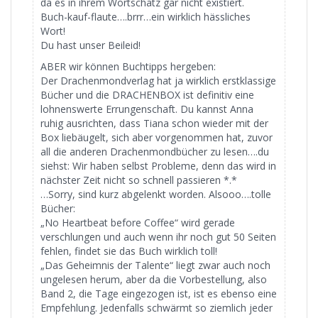
da es in ihrem Wortschatz gar nicht existiert.
Buch-kauf-flaute….brrr…ein wirklich hässliches
Wort!
Du hast unser Beileid!
ABER wir können Buchtipps hergeben:
Der Drachenmondverlag hat ja wirklich erstklassige
Bücher und die DRACHENBOX ist definitiv eine
lohnenswerte Errungenschaft. Du kannst Anna
ruhig ausrichten, dass Tiana schon wieder mit der
Box liebäugelt, sich aber vorgenommen hat, zuvor
all die anderen Drachenmondbücher zu lesen….du
siehst: Wir haben selbst Probleme, denn das wird in
nächster Zeit nicht so schnell passieren *.*
…Sorry, sind kurz abgelenkt worden. Alsooo….tolle
Bücher:
„No Heartbeat before Coffee“ wird gerade
verschlungen und auch wenn ihr noch gut 50 Seiten
fehlen, findet sie das Buch wirklich toll!
„Das Geheimnis der Talente“ liegt zwar auch noch
ungelesen herum, aber da die Vorbestellung, also
Band 2, die Tage eingezogen ist, ist es ebenso eine
Empfehlung. Jedenfalls schwärmt so ziemlich jeder