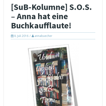
[SuB-Kolumne] S.O.S.
– Anna hat eine
Buchkaufflaute!
8. Juli 2016
annabuecher