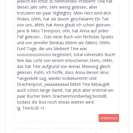
jedoch ein ernst zu nehmendes Problem! Tine hat
dieses Jahr sehr, sehr wenig gelesen, aber
trotzdem ein paar Highlights: Mein Herz wird dich
finden, ohhh, hat sie davon geschwärm! Ein Teil
von uns, ähhh, hat Anna glaub ich schon gelesen…
Jane & Miss Tennyson, ohh, hat Anna auf jeden
Fall gelesen… Das neue Buch von Nicholas Sparks
und von Jennifer Benkau (Wenn wir fallen). Ohhh,
Fünf Tage, die uns bleiben!! Tine war
soooooooooooo begeistert, total rührendes Buch!
Wie das Licht von einem erloschenen Stern, ohhh,
das hat Tine aufgrund von Annas Meinung gleich
gelesen. Puhh, ich hoffe, dass Anna diesen Virus
*angeekelt sag, wieder losbekommt! Und
Drachenpost, jaaaaaaaaaa bitte!! Tine liebäugelt
auch schon lange damit, hat jetzt aber erstmal ein
paar Bücher beim Drachenmondverlag bestellt,
sodass die Box noch etwas warten wird.
lg. TineSUB =)
Antworten