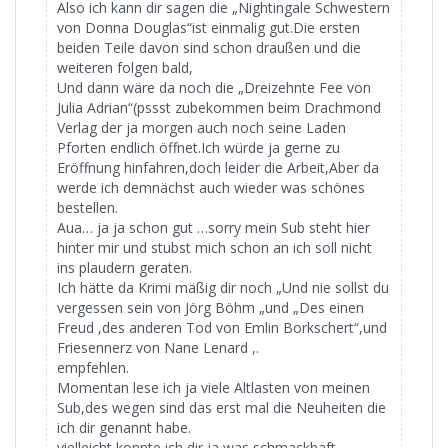
Also ich kann dir sagen die „Nightingale Schwestern
von Donna Douglas“ist einmalig gut.Die ersten
beiden Teile davon sind schon draußen und die
weiteren folgen bald,
Und dann wäre da noch die „Dreizehnte Fee von
Julia Adrian“(pssst zubekommen beim Drachmond
Verlag der ja morgen auch noch seine Laden
Pforten endlich öffnet.Ich würde ja gerne zu
Eröffnung hinfahren,doch leider die Arbeit,Aber da
werde ich demnächst auch wieder was schönes
bestellen.
Aua… ja ja schon gut …sorry mein Sub steht hier
hinter mir und stubst mich schon an ich soll nicht
ins plaudern geraten.
Ich hätte da Krimi mäßig dir noch „Und nie sollst du
vergessen sein von Jörg Böhm „und „Des einen
Freud ,des anderen Tod von Emlin Borkschert“,und
Friesennerz von Nane Lenard ,.
empfehlen.
Momentan lese ich ja viele Altlasten von meinen
Sub,des wegen sind das erst mal die Neuheiten die
ich dir genannt habe.
vielleicht konnte ich dir ja was schmackhaft