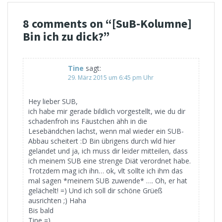
8 comments on “
[SuB-Kolumne]
Bin ich zu dick?
”
Tine
sagt:
29. März 2015 um 6:45 pm Uhr
Hey lieber SUB,
ich habe mir gerade bildlich vorgestellt, wie du dir
schadenfroh ins Fäustchen ähh in die
Lesebändchen lachst, wenn mal wieder ein SUB-
Abbau scheitert :D Bin übrigens durch wld hier
gelandet und ja, ich muss dir leider mitteilen, dass
ich meinem SUB eine strenge Diät verordnet habe.
Trotzdem mag ich ihn… ok, vlt sollte ich ihm das
mal sagen *meinem SUB zuwende* …. Oh, er hat
gelächelt! =) Und ich soll dir schöne Grüeß
ausrichten ;) Haha
Bis bald
Tine =)