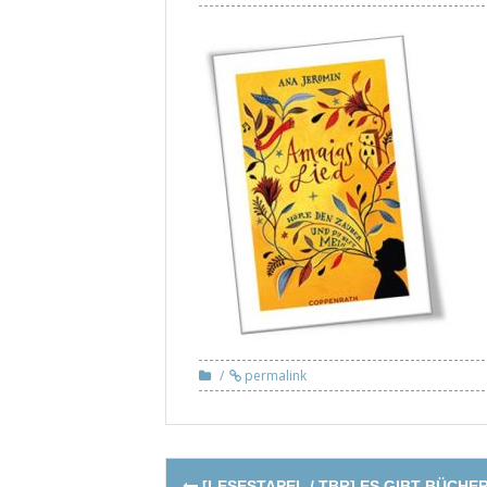
permalink
Post
[LESESTAPEL / TBR] ES GIBT BÜCHER