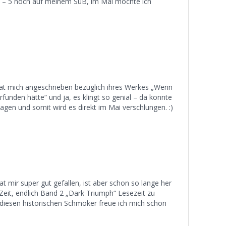
 – 5 noch auf meinem SuB, im Mai möchte ich
hat mich angeschrieben bezüglich ihres Werkes „Wenn
erfunden hätte“ und ja, es klingt so genial – da konnte
 sagen und somit wird es direkt im Mai verschlungen. :)
t mir super gut gefallen, ist aber schon so lange her
 Zeit, endlich Band 2 „Dark Triumph“ Lesezeit zu
diesen historischen Schmöker freue ich mich schon