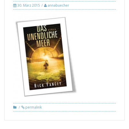
30. März 2015
annabuecher
permalink