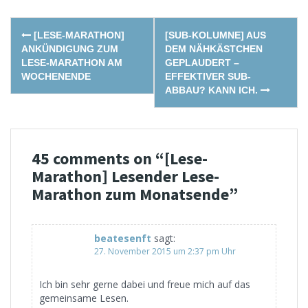
Post
[LESE-MARATHON]
[SUB-KOLUMNE] AUS
navigation
ANKÜNDIGUNG ZUM
DEM NÄHKÄSTCHEN
LESE-MARATHON AM
GEPLAUDERT –
WOCHENENDE
EFFEKTIVER SUB-
ABBAU? KANN ICH.
45 comments on “
[Lese-
Marathon] Lesender Lese-
Marathon zum Monatsende
”
beatesenft
sagt:
27. November 2015 um 2:37 pm Uhr
Ich bin sehr gerne dabei und freue mich auf das
gemeinsame Lesen.