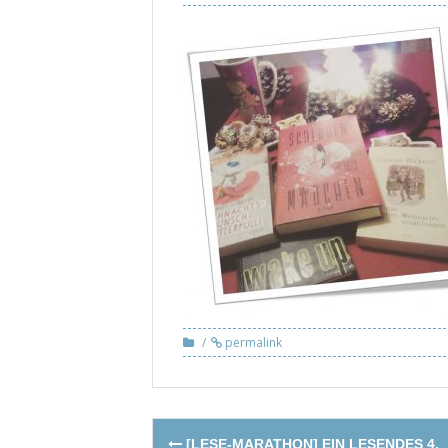
permalink
Post
[LESE-MARATHON] EIN LESENDES 4.