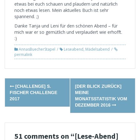
etwas bei euch schauen und plaudern und natürlich
noch etwas lesen. Mein aktuelles Buch ist sehr
spannend. ;)
Danke Tanja und Leni für den schönen Abend – für
mich war er so gemütlich und verplaudert wie erhofft.
:)
AnnasBuecherStapel
Leseabend
,
Mädelsabend
permalink
Post
[CHALLENGE] S.
[DER BLICK ZURÜCK]
navigation
FISCHER CHALLENGE
MEINE
2017
MONATSSTATISTIK VOM
DEZEMBER 2016
51 comments on “
[Lese-Abend]