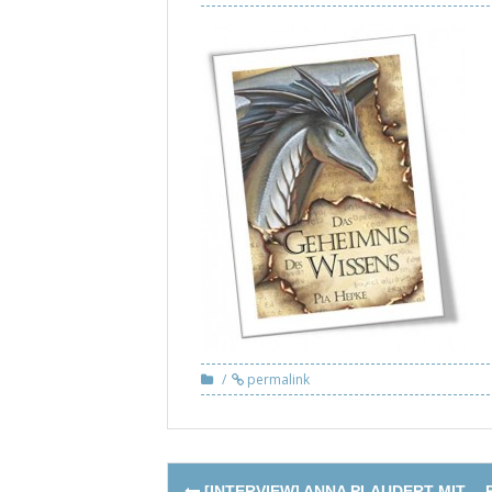
permalink
Post
[INTERVIEW] ANNA PLAUDERT MIT… P